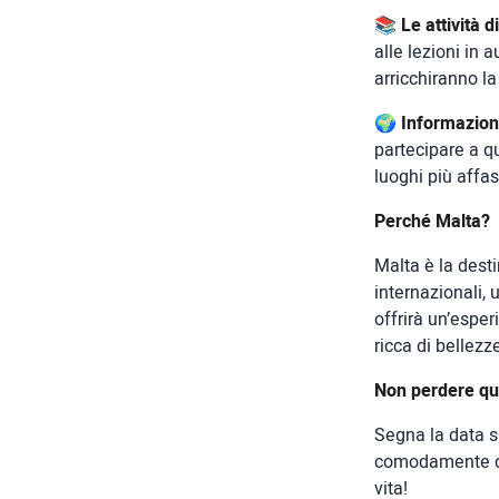
📚
Le attività d
alle lezioni in a
arricchiranno la
🌍
Informazion
partecipare a q
luoghi più affas
Perché Malta?
Malta è la desti
internazionali, 
offrirà un’esper
ricca di bellezz
Non perdere que
Segna la data s
comodamente da 
vita!