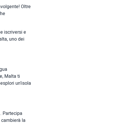
nvolgente! Oltre
che
 iscriversi e
lta, uno dei
ngua
e, Malta ti
esplori un’isola
. Partecipa
i cambierà la