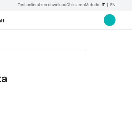
Test online
Area download
Chi siamo
Metodo
IT
|
EN
tti
ta