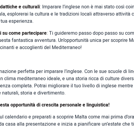
idattiche e culturali
: Imparare l’inglese non è mai stato così coi
ula, esplorerai la cultura e le tradizioni locali attraverso attività 
 tua esperienza.
i su come partecipare
: Ti guideremo passo dopo passo su come
uesta fantastica avventura. Un’opportunità unica per scoprire Ma
cinanti e accoglienti del Mediterraneo!
nazione perfetta per imparare l’inglese. Con le sue scuole di li
un clima mediterraneo ideale, e una storia ricca di culture divers
ienza completa. Potrai migliorare il tuo livello di inglese mentre 
e naturali, storia e divertimento.
sta opportunità di crescita personale e linguistica!
ul calendario e preparati a scoprire Malta come mai prima d’ora
casa alla presentazione e inizia a pianificare un’estate che t