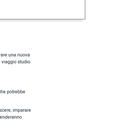
arare una nuova
 viaggio studio
 che potrebbe
escere, imparare
 renderanno