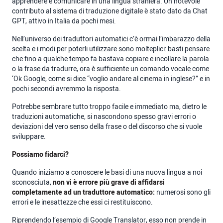
apprendere e comunicare in una lingua straniera. Un notevole
contributo al sistema di traduzione digitale è stato dato da Chat
GPT, attivo in Italia da pochi mesi.
Nell’universo dei traduttori automatici c’è ormai l’imbarazzo della
scelta e i modi per poterli utilizzare sono molteplici: basti pensare
che fino a qualche tempo fa bastava copiare e incollare la parola
o la frase da tradurre, ora è sufficiente un comando vocale come
‘Ok Google, come si dice “voglio andare al cinema in inglese?” e in
pochi secondi avremmo la risposta.
Potrebbe sembrare tutto troppo facile e immediato ma, dietro le
traduzioni automatiche, si nascondono spesso gravi errori o
deviazioni del vero senso della frase o del discorso che si vuole
sviluppare.
Possiamo fidarci?
Quando iniziamo a conoscere le basi di una nuova lingua a noi
sconosciuta,
non vi è errore più grave di affidarsi
completamente ad un traduttore automatico:
numerosi sono gli
errori e le inesattezze che essi ci restituiscono.
Riprendendo l’esempio di Google Translator, esso non prende in