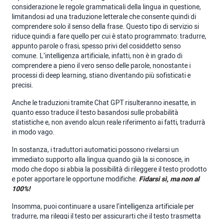
considerazione le regole grammaticali della lingua in questione,
limitandosi ad una traduzione letterale che consente quindi di
comprendere solo il senso della frase. Questo tipo di servizio si
riduce quindi a fare quello per cui è stato programmato: tradurre,
appunto parole o frasi, spesso privi del cosiddetto senso
comune. L’intelligenza artificiale, infatti, non è in grado di
comprendere a pieno il vero senso delle parole, nonostante i
processi di deep learning, stiano diventando più sofisticati e
precisi.
Anche le traduzioni tramite Chat GPT risulteranno inesatte, in
quanto esso traduce il testo basandosi sulle probabilità
statistiche e, non avendo alcun reale riferimento ai fatti, tradurrà
in modo vago.
In sostanza, i traduttori automatici possono rivelarsi un
immediato supporto alla lingua quando già la si conosce, in
modo che dopo si abbia la possibilità di rileggere il testo prodotto
e poter apportare le opportune modifiche.
Fidarsi sì, ma non al
100%!
Insomma, puoi continuare a usare l’intelligenza artificiale per
tradurre, ma rileggi il testo per assicurarti che il testo trasmetta