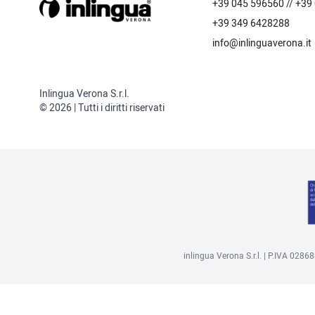
+39 045 596560 // +39
+39 349 6428288
info@inlinguaverona.it
Inlingua Verona S.r.l.
© 2026 | Tutti i diritti riservati
inlingua Verona S.r.l. | P.IVA 028