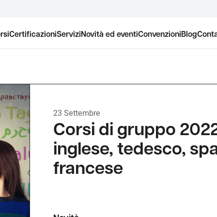
rsi
Certificazioni
Servizi
Novità ed eventi
Convenzioni
Blog
Conta
23 Settembre
Corsi di gruppo 202
inglese, tedesco, sp
francese