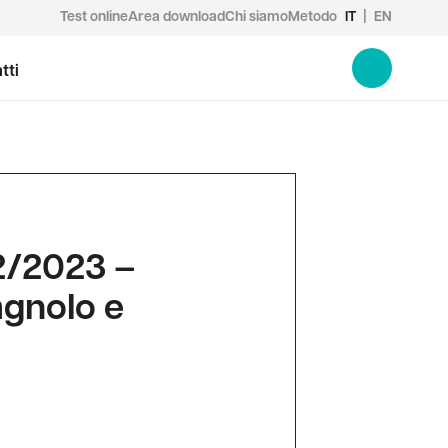
Test online
Area download
Chi siamo
Metodo
IT
|
EN
tti
2/2023 –
agnolo e