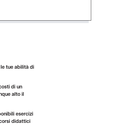
e tue abilità di
osti di un
que alto il
onibili esercizi
orsi didattici