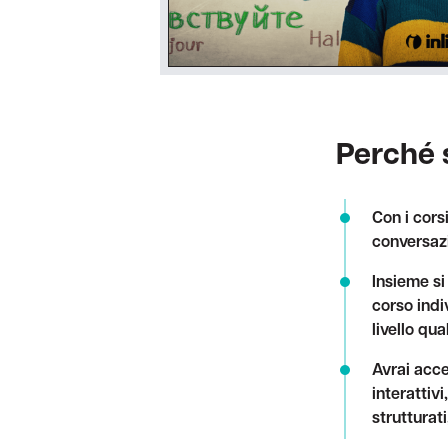
Perché 
Con i cors
conversazi
Insieme si
corso indi
livello qua
Avrai acce
interattiv
strutturat