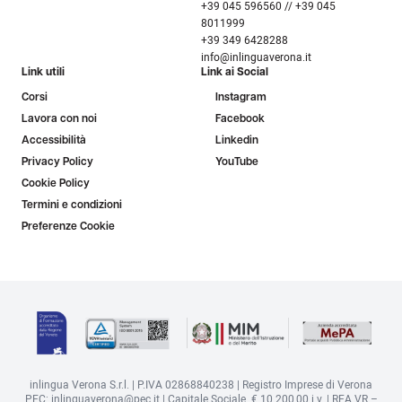
+39 045 596560 // +39 045
8011999
+39 349 6428288
info@inlinguaverona.it
Link utili
Link ai Social
Corsi
Instagram
Lavora con noi
Facebook
Accessibilità
Linkedin
Privacy Policy
YouTube
Cookie Policy
Termini e condizioni
Preferenze Cookie
inlingua Verona S.r.l. | P.IVA 02868840238 | Registro Imprese di Verona
PEC: inlinguaverona@pec.it | Capitale Sociale € 10.200,00 i.v. | REA VR –