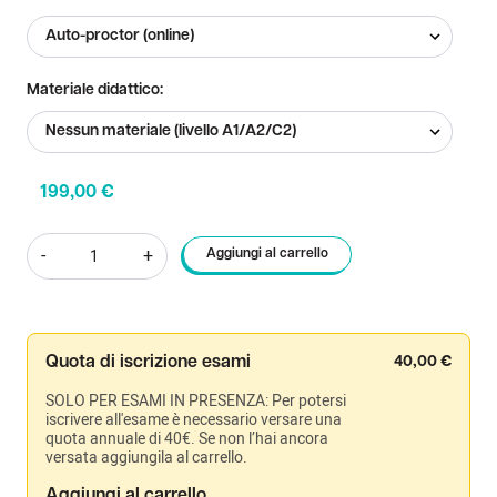
Materiale didattico:
199,00
€
Certificazione
-
+
Aggiungi al carrello
Gatehouse
Classic
IESOL
quantità
Quota di iscrizione esami
40,00
€
SOLO PER ESAMI IN PRESENZA: Per potersi
iscrivere all'esame è necessario versare una
quota annuale di 40€. Se non l’hai ancora
versata aggiungila al carrello.
Aggiungi al carrello